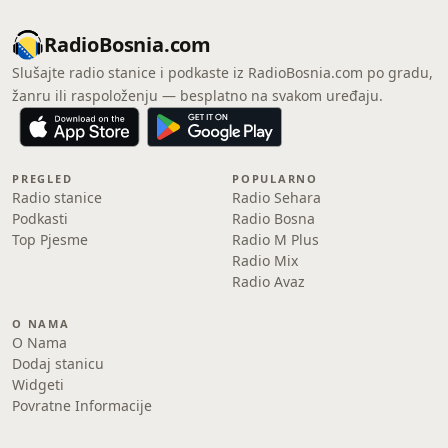
RadioBosnia.com
Slušajte radio stanice i podkaste iz RadioBosnia.com po gradu,
žanru ili raspoloženju — besplatno na svakom uređaju.
PREGLED
POPULARNO
Radio stanice
Radio Sehara
Podkasti
Radio Bosna
Top Pjesme
Radio M Plus
Radio Mix
Radio Avaz
O NAMA
O Nama
Dodaj stanicu
Widgeti
Povratne Informacije