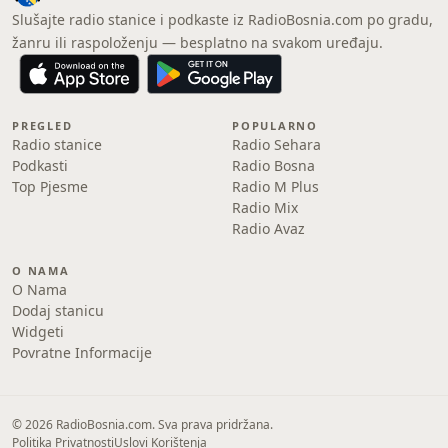
Slušajte radio stanice i podkaste iz RadioBosnia.com po gradu,
žanru ili raspoloženju — besplatno na svakom uređaju.
PREGLED
POPULARNO
Radio stanice
Radio Sehara
Podkasti
Radio Bosna
Top Pjesme
Radio M Plus
Radio Mix
Radio Avaz
O NAMA
O Nama
Dodaj stanicu
Widgeti
Povratne Informacije
© 2026 RadioBosnia.com. Sva prava pridržana.
Politika Privatnosti
Uslovi Korištenja