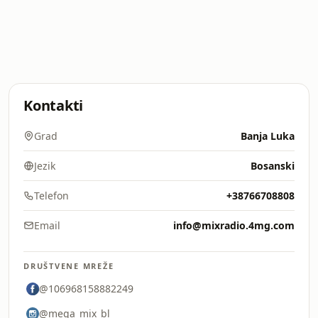
Kontakti
Grad
Banja Luka
Jezik
Bosanski
Telefon
+38766708808
Email
info@mixradio.4mg.com
DRUŠTVENE MREŽE
@106968158882249
@mega_mix_bl