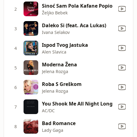
Sinoć Sam Pola Kafane Popio
2
Željko Bebek
Daleko Si (feat. Aca Lukas)
3
Ivana Selakov
Ispod Tvog Jastuka
4
Alen Slavica
Moderna Žena
5
Jelena Rozga
Roba S Greškom
6
Jelena Rozga
You Shook Me All Night Long
7
AC/DC
Bad Romance
8
Lady Gaga