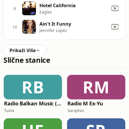
Hotel California
9
Eagles
Ain't It Funny
10
Jennifer Lopez
Prikaži Više
Slične stanice
RB
RM
Radio Balkan Music (BIH)
Radio M Ex-Yu
Tuzla
Sarajevo