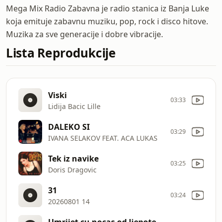
Mega Mix Radio Zabavna je radio stanica iz Banja Luke
koja emituje zabavnu muziku, pop, rock i disco hitove.
Muzika za sve generacije i dobre vibracije.
Lista Reprodukcije
Viski
03:33
Lidija Bacic Lille
DALEKO SI
03:29
IVANA SELAKOV FEAT. ACA LUKAS
Tek iz navike
03:25
Doris Dragovic
31
03:24
20260801 14
Umrijet cu nocas od ljepote