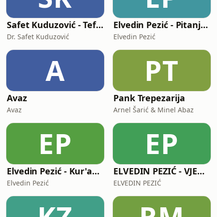
Safet Kuduzović - Tefsir Kur'ana
Elvedin Pezić - Pitanja i odgovori
Dr. Safet Kuduzović
Elvedin Pezić
A
PT
Avaz
Pank Trepezarija
Avaz
Arnel Šarić & Minel Abaz
EP
EP
Elvedin Pezić - Kur'anske staze sreće
ELVEDIN PEZIĆ - VJEROVANJE U ALLAHA
Elvedin Pezić
ELVEDIN PEZIĆ
KZ
RM