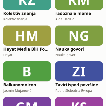
Kolektiv znanja
radoznale mame
Kolektiv znanja
Aida Hadzic
HM
NG
Hayat Media BiH Podcast
Nauka govori
Hayat
Nauka govori
B
ZI
Balkanomnicon
Zaviri ispod površine
Jasmin Mujanović
Radio Slobodna Evropa