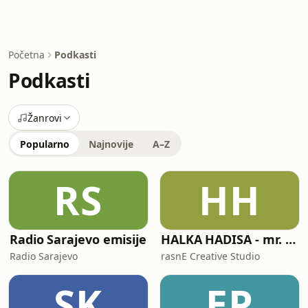
Početna
Podkasti
Podkasti
Žanrovi
Popularno
Najnovije
A–Z
RS
HH
Radio Sarajevo emisije
HALKA HADISA - mr. hfz. Ammar Bašić
Radio Sarajevo
rasnE Creative Studio
SK
EP