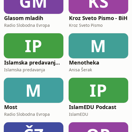
GM
KS
Glasom mladih
Kroz Sveto Pismo - BiH
Radio Slobodna Evropa
Kroz Sveto Pismo
IP
M
Islamska predavanja na bosanskom jeziku
Menotheka
Islamska predavanja
Anisa Šerak
M
IP
Most
IslamEDU Podcast
Radio Slobodna Evropa
IslamEDU