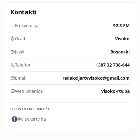
Kontakti
Frekvencija
92.3 FM
Grad
Visoko
Jezik
Bosanski
Telefon
+387 32 738-644
Email
redakcijartvvisoko@gmail.com
Web Stranica
visoko-rtv.ba
DRUŠTVENE MREŽE
@visokortv.ba