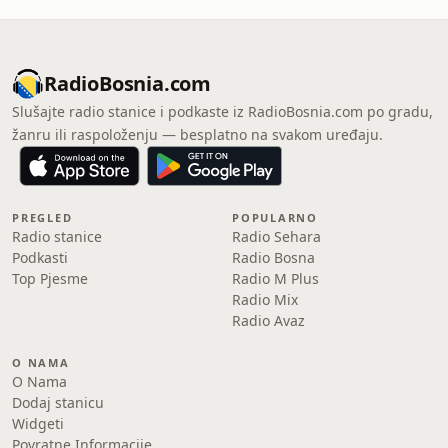
RadioBosnia.com
Slušajte radio stanice i podkaste iz RadioBosnia.com po gradu,
žanru ili raspoloženju — besplatno na svakom uređaju.
PREGLED
POPULARNO
Radio stanice
Radio Sehara
Podkasti
Radio Bosna
Top Pjesme
Radio M Plus
Radio Mix
Radio Avaz
O NAMA
O Nama
Dodaj stanicu
Widgeti
Povratne Informacije