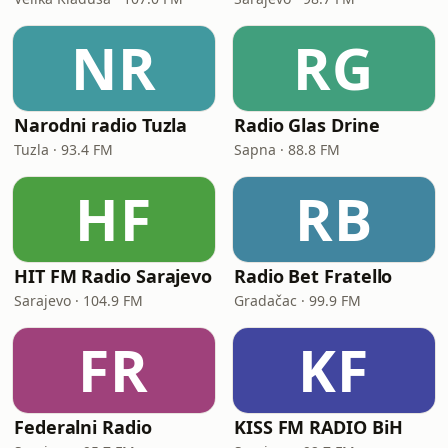
NR
RG
Narodni radio Tuzla
Radio Glas Drine
Tuzla · 93.4 FM
Sapna · 88.8 FM
HF
RB
HIT FM Radio Sarajevo
Radio Bet Fratello
Sarajevo · 104.9 FM
Gradačac · 99.9 FM
FR
KF
Federalni Radio
KISS FM RADIO BiH