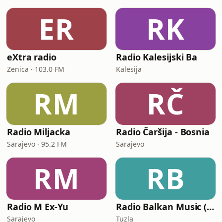
ER
RK
eXtra radio
Radio Kalesijski Ba
Zenica · 103.0 FM
Kalesija
RM
RČ
Radio Miljacka
Radio Čaršija - Bosnia
Sarajevo · 95.2 FM
Sarajevo
RM
RB
Radio M Ex-Yu
Radio Balkan Music (BIH)
Sarajevo
Tuzla