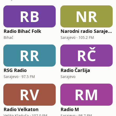
RB
NR
Radio Bihać Folk
Narodni radio Sarajevo
Bihać
Sarajevo · 105.2 FM
RR
RČ
RSG Radio
Radio Čaršija
Sarajevo · 97.5 FM
Sarajevo
RV
RM
Radio Velkaton
Radio M
Velika Kladuša · 107.0 FM
Sarajevo · 98.7 FM