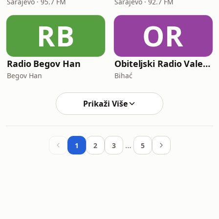
Sarajevo · 95.7 FM
Sarajevo · 92.7 FM
RB
OR
Radio Begov Han
Obiteljski Radio Valentino (ORV)
Begov Han
Bihać
Prikaži Više
…
1
2
3
5